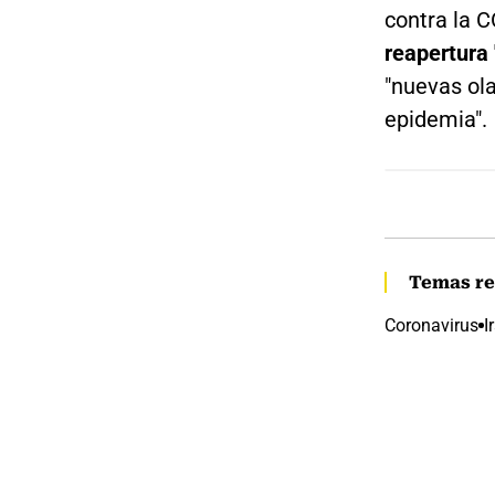
contra la C
reapertura 
"nuevas ola
epidemia".
Temas re
Coronavirus
I