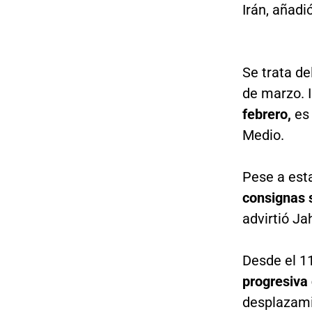
Irán, añadi
Se trata de
de marzo. I
febrero,
es 
Medio.
Pese a est
consignas s
advirtió Ja
Desde el 11
progresiva 
desplazamie