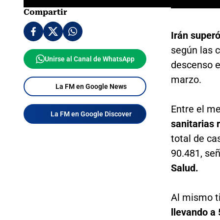
Compartir
Irán superó
según las c
Unirse al Canal de WhatsApp
descenso e
marzo.
La FM en Google News
Entre el me
La FM en Google Discover
sanitarias 
total de c
90.481, se
Salud.
Al mismo 
llevando a