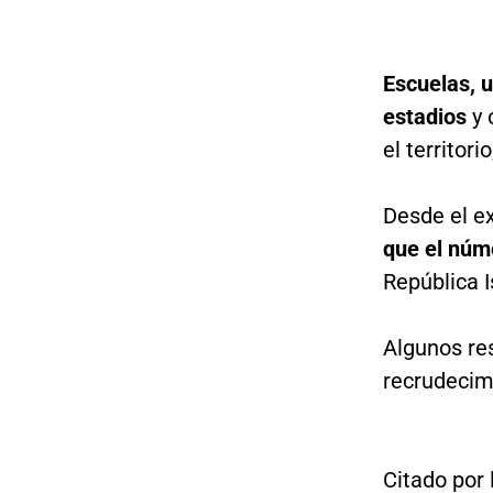
Escuelas, u
estadios
y 
el territo
Desde el ex
que el núme
República 
Algunos res
recrudecim
Citado por 