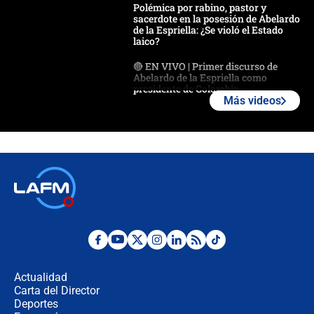
Polémica por rabino, pastor y
sacerdote en la posesión de Abelardo
de la Espriella: ¿Se violó el Estado
laico?
🔴 EN VIVO | Primer discurso de
Abelardo de la Espriella como
presidente de Colombia
Más videos
¿La posesión de Abelardo De la
Espriella en Cali inicia la
descentralización en Colombia? Esto
respondió el alcalde Eder
Así será la posesión de Abelardo de
la Espriella este 7 de agosto:
cronograma oficial y detalles clave
Desde dermatitis hasta infecciones:
los riesgos de usar cascos de motos
de aplicaciones de transporte
Actualidad
Carta del Director
¿Cómo comprar dólares desde el
Deportes