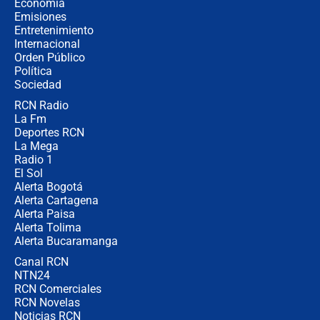
celular? Requisitos, pasos y
Economía
recomendaciones
Emisiones
Entretenimiento
Internacional
Las seis de las 6 con Juan Lozano |
Orden Público
jueves 6 de agosto de 2026
Política
Sociedad
RCN Radio
Posesión de Abelardo De La Espriella
La Fm
en Cali: ¿qué pasará con los
congresistas del Pacto Histórico que
Deportes RCN
no asistirán?
La Mega
Radio 1
El Sol
Alerta Bogotá
Alerta Cartagena
Alerta Paisa
Alerta Tolima
Alerta Bucaramanga
Canal RCN
NTN24
RCN Comerciales
RCN Novelas
Noticias RCN