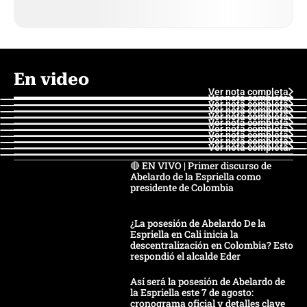
En video
Ver nota completa
Ver nota completa
Ver nota completa
Ver nota completa
Ver nota completa
Ver nota completa
Ver nota completa
Ver nota completa
Ver nota completa
Ver nota completa
🔴 EN VIVO | Primer discurso de
Abelardo de la Espriella como
presidente de Colombia
¿La posesión de Abelardo De la
Espriella en Cali inicia la
descentralización en Colombia? Esto
respondió el alcalde Eder
Así será la posesión de Abelardo de
la Espriella este 7 de agosto:
cronograma oficial y detalles clave