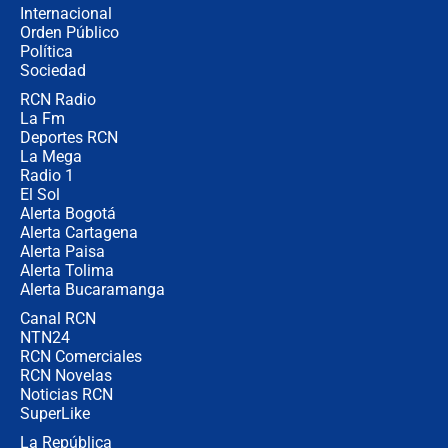
Internacional
🔴 EN VIVO | Noticiero La FM con
Orden Público
Juan Lozano - 6 de agosto de 2026
Política
Sociedad
RCN Radio
¿Por qué De la Espriella gobernará
La Fm
desde Barranquilla? Experto explica
la razón
Deportes RCN
La Mega
Radio 1
El Sol
Alerta Bogotá
Alerta Cartagena
Alerta Paisa
Alerta Tolima
Alerta Bucaramanga
Canal RCN
NTN24
RCN Comerciales
RCN Novelas
Noticias RCN
SuperLike
La República