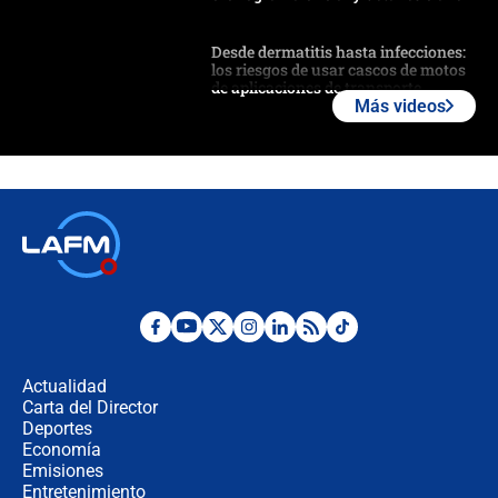
Desde dermatitis hasta infecciones:
los riesgos de usar cascos de motos
de aplicaciones de transporte
Más videos
¿Cómo comprar dólares desde el
celular? Requisitos, pasos y
recomendaciones
Las seis de las 6 con Juan Lozano |
jueves 6 de agosto de 2026
Posesión de Abelardo De La Espriella
en Cali: ¿qué pasará con los
congresistas del Pacto Histórico que
Actualidad
no asistirán?
Carta del Director
Álvaro Uribe asistirá a la posesión y
Deportes
crece el pulso por la elección del
Economía
contralor
Emisiones
Entretenimiento