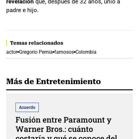
revelación
que, después de 32 años, unió a
padre e hijo.
Temas relacionados
actor
Gregorio Pernia
famosos
Colombia
Más de Entretenimiento
Acuerdo
Fusión entre Paramount y
Warner Bros.: cuánto
costaría y qué se conoce del