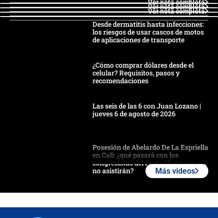
Ver nota completa
Ver nota completa
Ver nota completa
Desde dermatitis hasta infecciones:
los riesgos de usar cascos de motos
de aplicaciones de transporte
¿Cómo comprar dólares desde el
celular? Requisitos, pasos y
recomendaciones
Las seis de las 6 con Juan Lozano |
jueves 6 de agosto de 2026
Posesión de Abelardo De La Espriella
en Cali: ¿qué pasará con los
congresistas del Pacto Histórico que
no asistirán?
Más videos
Álvaro Uribe asistirá a la posesión y
crece el pulso por la elección del
contralor