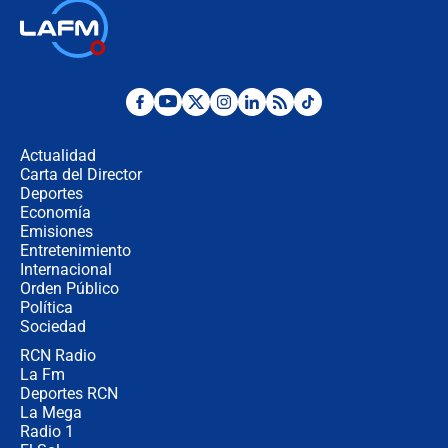
🔴 EN VIVO | Noticiero La FM con
Juan Lozano - 6 de agosto de 2026
¿Por qué De la Espriella gobernará
desde Barranquilla? Experto explica
la razón
Actualidad
Carta del Director
Estratega de Abelardo de la Espriella
Deportes
revela cómo venció a la “casta
Economía
política” en campaña: “Estaba
Emisiones
completamente seguro”
Entretenimiento
Internacional
Alias ‘Calarcá’ habría pagado $60
Orden Público
millones al mes a un supuesto
Política
coronel para filtrar información del
Ejército
Sociedad
RCN Radio
Las razones para escoger al nuevo
La Fm
director de la Policía
Deportes RCN
La Mega
Radio 1