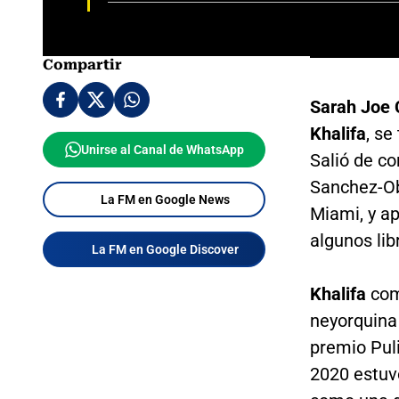
Compartir
Sarah Joe
Khalifa
, se
Unirse al Canal de WhatsApp
Salió de c
Sanchez-Ob
La FM en Google News
Miami, y a
algunos lib
La FM en Google Discover
Khalifa
com
neyorquina 
premio Puli
2020 estuv