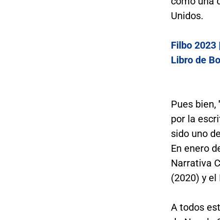
como una d
Unidos.
Filbo 2023 
Libro de B
Pues bien,
por la escr
sido uno de
En enero de
Narrativa 
(2020) y el
A todos es