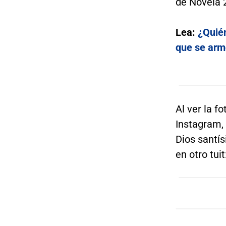
de Novela 
Lea:
¿Quién
que se armó
Al ver la f
Instagram, 
Dios santís
en otro tuit