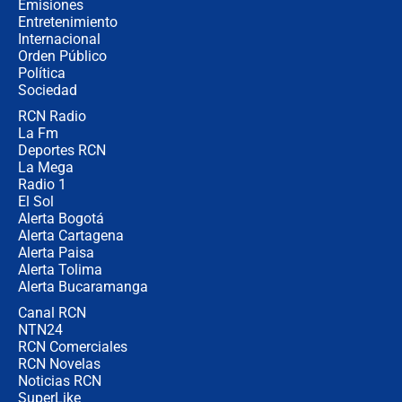
Emisiones
Entretenimiento
Internacional
Las seis de las 6 con Juan Lozano |
Orden Público
miércoles 5 de agosto de 2026
Política
Sociedad
RCN Radio
🔴 EN VIVO | Noticiero La FM con
La Fm
Juan Lozano - 5 de agosto de 2026
Deportes RCN
La Mega
Radio 1
El Sol
Alerta Bogotá
Alerta Cartagena
Alerta Paisa
Alerta Tolima
Alerta Bucaramanga
Canal RCN
NTN24
RCN Comerciales
RCN Novelas
Noticias RCN
SuperLike