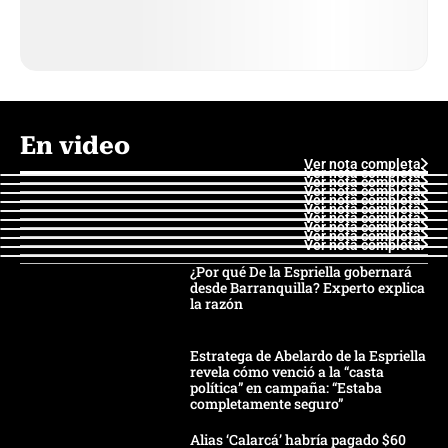
En video
Ver nota completa
Ver nota completa
Ver nota completa
Ver nota completa
Ver nota completa
Ver nota completa
Ver nota completa
Ver nota completa
Ver nota completa
Ver nota completa
¿Por qué De la Espriella gobernará
desde Barranquilla? Experto explica
la razón
Estratega de Abelardo de la Espriella
revela cómo venció a la “casta
política” en campaña: “Estaba
completamente seguro”
Alias ‘Calarcá’ habría pagado $60