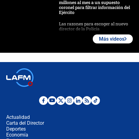
millones al mes a un supuesto
coronel para filtrar información del
Ejército
Las razones para escoger al nuevo
director de la Policía
Más videos
"Prohibir es la salida fácil": ¿Qué
futuro les espera a las cabalgatas en
Colombia?
Ministro de Defensa no descarta el
uso de la UNDMO ante posibles
disturbios durante la posesión
"No hubo fraude ni posibilidad de
fraude": Auditoría respondió a
señalamientos de Petro sobre
Actualidad
elección de Abelardo de La Espriella
Carta del Director
Tras su posesión, presidente De la
Deportes
Espriella empieza gira por regiones
Economía
donde perdió