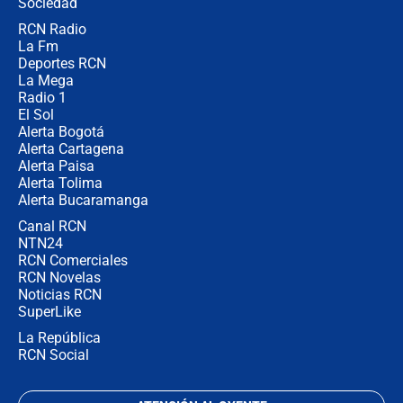
Sociedad
RCN Radio
¿Por qué De la Espriella gobernará
La Fm
desde Barranquilla? Experto explica
la razón
Deportes RCN
La Mega
Radio 1
El Sol
Alerta Bogotá
Alerta Cartagena
Alerta Paisa
Alerta Tolima
Alerta Bucaramanga
Canal RCN
NTN24
RCN Comerciales
RCN Novelas
Noticias RCN
SuperLike
La República
RCN Social