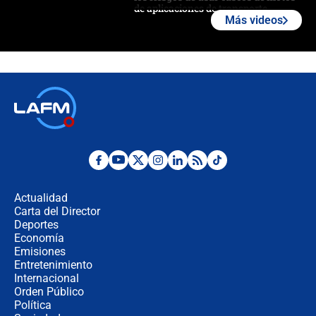
de aplicaciones de transporte
Más videos
¿Cómo comprar dólares desde el
celular? Requisitos, pasos y
recomendaciones
Las seis de las 6 con Juan Lozano |
jueves 6 de agosto de 2026
Posesión de Abelardo De La Espriella
en Cali: ¿qué pasará con los
congresistas del Pacto Histórico que
Actualidad
no asistirán?
Carta del Director
Álvaro Uribe asistirá a la posesión y
Deportes
crece el pulso por la elección del
Economía
contralor
Emisiones
Entretenimiento
Internacional
🔴 EN VIVO | Noticiero La FM con
Orden Público
Juan Lozano - 6 de agosto de 2026
Política