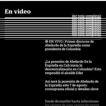
En video
Ver nota completa
Ver nota completa
Ver nota completa
Ver nota completa
Ver nota completa
Ver nota completa
Ver nota completa
Ver nota completa
Ver nota completa
Ver nota completa
🔴 EN VIVO | Primer discurso de
Abelardo de la Espriella como
presidente de Colombia
¿La posesión de Abelardo De la
Espriella en Cali inicia la
descentralización en Colombia? Esto
respondió el alcalde Eder
Así será la posesión de Abelardo de
la Espriella este 7 de agosto:
cronograma oficial y detalles clave
Desde dermatitis hasta infecciones:
los riesgos de usar cascos de motos