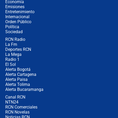
revela cómo venció a la “casta
Economía
política” en campaña: “Estaba
Emisiones
completamente seguro”
Entretenimiento
Internacional
Alias ‘Calarcá’ habría pagado $60
Orden Público
millones al mes a un supuesto
Política
coronel para filtrar información del
Ejército
Sociedad
RCN Radio
Las razones para escoger al nuevo
La Fm
director de la Policía
Deportes RCN
La Mega
Radio 1
El Sol
Alerta Bogotá
Alerta Cartagena
Alerta Paisa
Alerta Tolima
Alerta Bucaramanga
Canal RCN
NTN24
RCN Comerciales
RCN Novelas
Noticias RCN