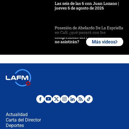
Las seis de las 6 con Juan Lozano |
jueves 6 de agosto de 2026
Posesión de Abelardo De La Espriella
en Cali: ¿qué pasará con los
congresistas del Pacto Histórico que
no asistirán?
Más videos
Álvaro Uribe asistirá a la posesión y
crece el pulso por la elección del
contralor
🔴 EN VIVO | Noticiero La FM con
Juan Lozano - 6 de agosto de 2026
¿Por qué De la Espriella gobernará
desde Barranquilla? Experto explica
la razón
Actualidad
Carta del Director
Estratega de Abelardo de la Espriella
Deportes