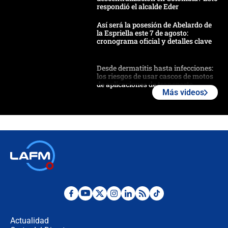
respondió el alcalde Eder
Así será la posesión de Abelardo de
la Espriella este 7 de agosto:
cronograma oficial y detalles clave
Desde dermatitis hasta infecciones:
los riesgos de usar cascos de motos
de aplicaciones de transporte
Más videos
¿Cómo comprar dólares desde el
celular? Requisitos, pasos y
recomendaciones
Las seis de las 6 con Juan Lozano |
jueves 6 de agosto de 2026
Posesión de Abelardo De La Espriella
en Cali: ¿qué pasará con los
congresistas del Pacto Histórico que
Actualidad
no asistirán?