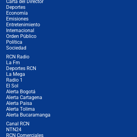
Carta del Director
Álvaro Uribe asistirá a la posesión y
Deportes
crece el pulso por la elección del
Economía
contralor
Emisiones
Entretenimiento
Internacional
🔴 EN VIVO | Noticiero La FM con
Orden Público
Juan Lozano - 6 de agosto de 2026
Política
Sociedad
RCN Radio
¿Por qué De la Espriella gobernará
La Fm
desde Barranquilla? Experto explica
la razón
Deportes RCN
La Mega
Radio 1
El Sol
Alerta Bogotá
Alerta Cartagena
Alerta Paisa
Alerta Tolima
Alerta Bucaramanga
Canal RCN
NTN24
RCN Comerciales