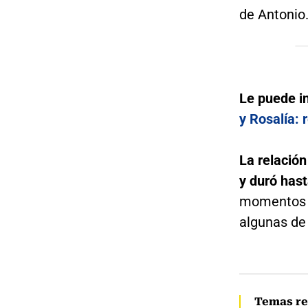
de Antonio
Le puede i
y Rosalía: 
La relació
y duró has
momentos de
algunas de
Temas re