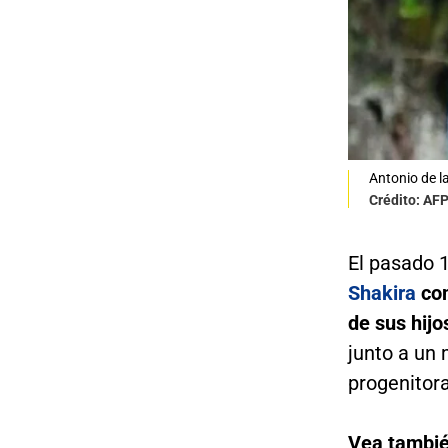
Antonio de l
Crédito: AF
El pasado 
Shakira
co
de sus hijo
junto a un
progenitora
Vea tambi