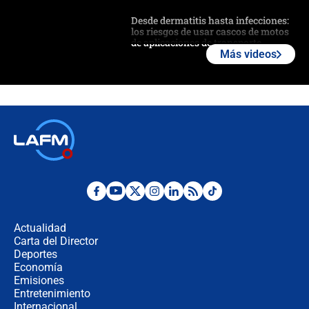
Desde dermatitis hasta infecciones:
los riesgos de usar cascos de motos
de aplicaciones de transporte
Más videos
¿Cómo comprar dólares desde el
celular? Requisitos, pasos y
recomendaciones
Las seis de las 6 con Juan Lozano |
jueves 6 de agosto de 2026
Posesión de Abelardo De La Espriella
en Cali: ¿qué pasará con los
congresistas del Pacto Histórico que
Actualidad
no asistirán?
Carta del Director
Álvaro Uribe asistirá a la posesión y
Deportes
crece el pulso por la elección del
Economía
contralor
Emisiones
Entretenimiento
Internacional