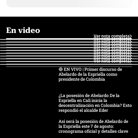
En video
Ver nota completa
Ver nota completa
Ver nota completa
Ver nota completa
Ver nota completa
Ver nota completa
Ver nota completa
Ver nota completa
Ver nota completa
Ver nota completa
🔴 EN VIVO | Primer discurso de
Abelardo de la Espriella como
presidente de Colombia
¿La posesión de Abelardo De la
Espriella en Cali inicia la
descentralización en Colombia? Esto
respondió el alcalde Eder
Así será la posesión de Abelardo de
la Espriella este 7 de agosto:
cronograma oficial y detalles clave