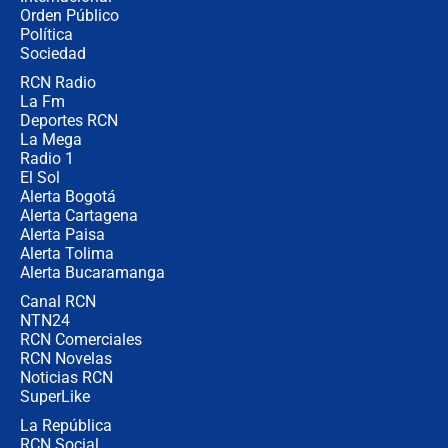
🔴 EN VIVO | Noticiero La FM con
Orden Público
Juan Lozano - 6 de agosto de 2026
Política
Sociedad
RCN Radio
¿Por qué De la Espriella gobernará
La Fm
desde Barranquilla? Experto explica
la razón
Deportes RCN
La Mega
Radio 1
El Sol
Alerta Bogotá
Alerta Cartagena
Alerta Paisa
Alerta Tolima
Alerta Bucaramanga
Canal RCN
NTN24
RCN Comerciales
RCN Novelas
Noticias RCN
SuperLike
La República
RCN Social