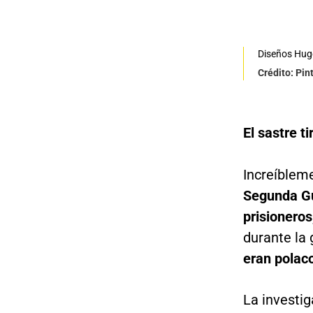
Diseños Hug
Crédito: Pin
El sastre t
Increíblem
Segunda Gu
prisioneros
durante la 
eran polac
La investi