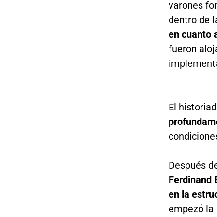
varones fo
dentro de l
en cuanto 
fueron aloj
implementa
El historia
profundame
condiciones
Después de
Ferdinand 
en la estru
empezó la 