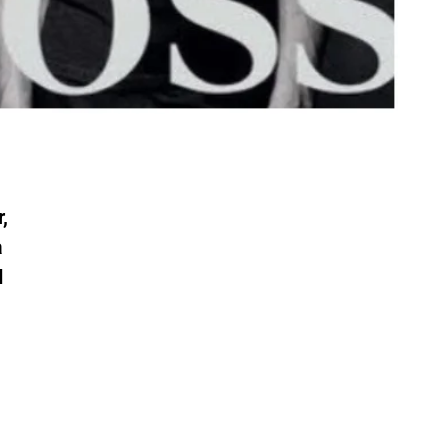
,
a
d