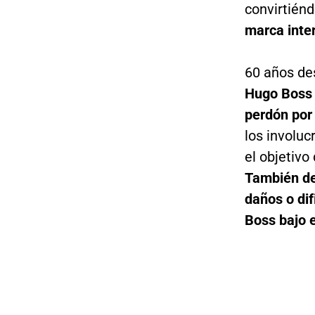
convirtiénd
marca inter
60 años des
Hugo Boss 
perdón por
los involuc
el objetivo
También de
daños o dif
Boss bajo e