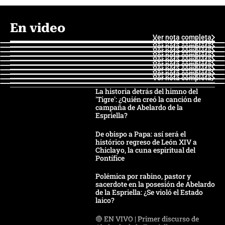
En video
Ver nota completa
Ver nota completa
Ver nota completa
Ver nota completa
Ver nota completa
Ver nota completa
Ver nota completa
Ver nota completa
Ver nota completa
Ver nota completa
La historia detrás del himno del
'Tigre': ¿Quién creó la canción de
campaña de Abelardo de la
Espriella?
De obispo a Papa: así será el
histórico regreso de León XIV a
Chiclayo, la cuna espiritual del
Pontífice
Polémica por rabino, pastor y
sacerdote en la posesión de Abelardo
de la Espriella: ¿Se violó el Estado
laico?
🔴 EN VIVO | Primer discurso de