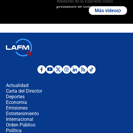
Abelardo de la Espriella como
presidente de Colombia
Más videos
¿La posesión de Abelardo De la
Espriella en Cali inicia la
descentralización en Colombia? Esto
respondió el alcalde Eder
Así será la posesión de Abelardo de
la Espriella este 7 de agosto:
cronograma oficial y detalles clave
Desde dermatitis hasta infecciones:
los riesgos de usar cascos de motos
de aplicaciones de transporte
Actualidad
Carta del Director
¿Cómo comprar dólares desde el
Deportes
celular? Requisitos, pasos y
Economía
recomendaciones
Emisiones
Entretenimiento
Internacional
Las seis de las 6 con Juan Lozano |
Orden Público
jueves 6 de agosto de 2026
Política