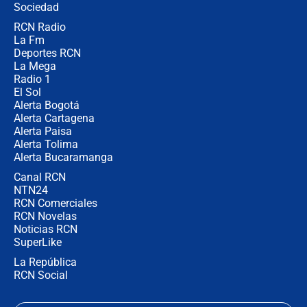
Sociedad
RCN Radio
Posesión de Abelardo De La Espriella
La Fm
en Cali: ¿qué pasará con los
congresistas del Pacto Histórico que
Deportes RCN
no asistirán?
La Mega
Radio 1
El Sol
Alerta Bogotá
Alerta Cartagena
Alerta Paisa
Alerta Tolima
Alerta Bucaramanga
Canal RCN
NTN24
RCN Comerciales
RCN Novelas
Noticias RCN
SuperLike
La República
RCN Social