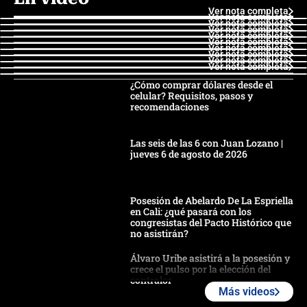
Ver nota completa
Ver nota completa
Ver nota completa
Ver nota completa
Ver nota completa
Ver nota completa
Ver nota completa
Ver nota completa
Ver nota completa
Ver nota completa
¿Cómo comprar dólares desde el
celular? Requisitos, pasos y
recomendaciones
Las seis de las 6 con Juan Lozano |
jueves 6 de agosto de 2026
Posesión de Abelardo De La Espriella
en Cali: ¿qué pasará con los
congresistas del Pacto Histórico que
no asistirán?
Álvaro Uribe asistirá a la posesión y
crece el pulso por la elección del
contralor
Más videos