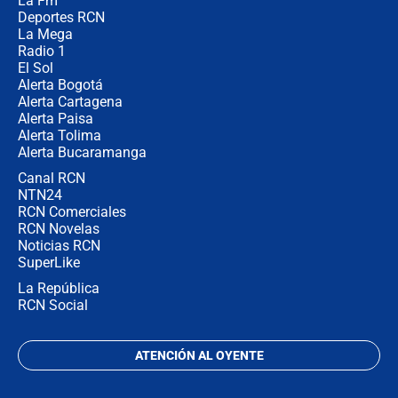
La Fm
futuro les espera a las cabalgatas en
Colombia?
Deportes RCN
La Mega
Radio 1
El Sol
Alerta Bogotá
Alerta Cartagena
Alerta Paisa
Alerta Tolima
Alerta Bucaramanga
Canal RCN
NTN24
RCN Comerciales
RCN Novelas
Noticias RCN
SuperLike
La República
RCN Social
ATENCIÓN AL OYENTE