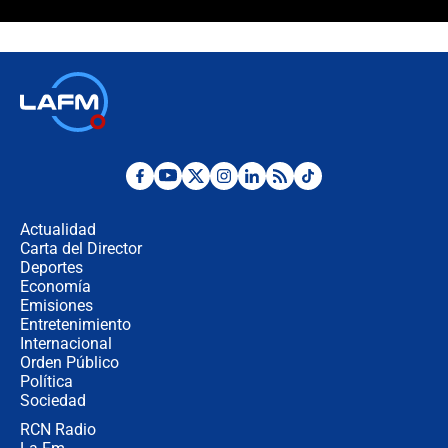
🔴 EN VIVO | Noticiero La FM con
Juan Lozano - 6 de agosto de 2026
¿Por qué De la Espriella gobernará
desde Barranquilla? Experto explica
la razón
Estratega de Abelardo de la Espriella
revela cómo venció a la “casta
política” en campaña: “Estaba
Actualidad
completamente seguro”
Carta del Director
Alias ‘Calarcá’ habría pagado $60
Deportes
millones al mes a un supuesto
Economía
coronel para filtrar información del
Emisiones
Ejército
Entretenimiento
Internacional
Las razones para escoger al nuevo
Orden Público
director de la Policía
Política
Sociedad
RCN Radio
"Prohibir es la salida fácil": ¿Qué