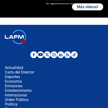
de aplicaciones de transporte
Más videos
¿Cómo comprar dólares desde el
celular? Requisitos, pasos y
recomendaciones
Las seis de las 6 con Juan Lozano |
jueves 6 de agosto de 2026
Posesión de Abelardo De La Espriella
en Cali: ¿qué pasará con los
congresistas del Pacto Histórico que
Actualidad
no asistirán?
Carta del Director
Álvaro Uribe asistirá a la posesión y
Deportes
crece el pulso por la elección del
Economía
contralor
Emisiones
Entretenimiento
Internacional
🔴 EN VIVO | Noticiero La FM con
Orden Público
Juan Lozano - 6 de agosto de 2026
Política