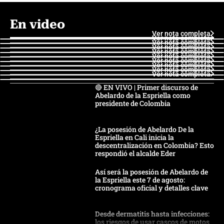
En video
Ver nota completa
Ver nota completa
Ver nota completa
Ver nota completa
Ver nota completa
Ver nota completa
Ver nota completa
Ver nota completa
Ver nota completa
Ver nota completa
🔴 EN VIVO | Primer discurso de
Abelardo de la Espriella como
presidente de Colombia
¿La posesión de Abelardo De la
Espriella en Cali inicia la
descentralización en Colombia? Esto
respondió el alcalde Eder
Así será la posesión de Abelardo de
la Espriella este 7 de agosto:
cronograma oficial y detalles clave
Desde dermatitis hasta infecciones:
los riesgos de usar cascos de motos