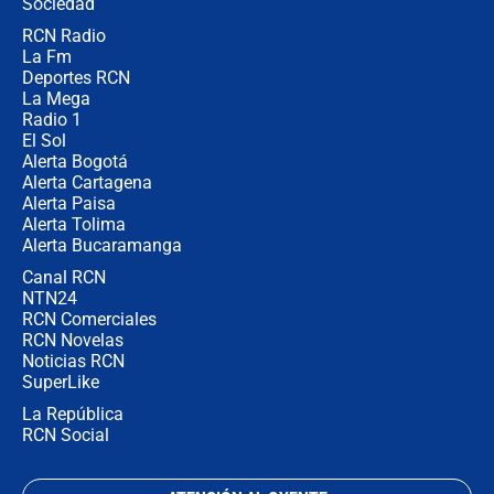
Sociedad
RCN Radio
¿Por qué De la Espriella gobernará
La Fm
desde Barranquilla? Experto explica
la razón
Deportes RCN
La Mega
Radio 1
El Sol
Alerta Bogotá
Alerta Cartagena
Alerta Paisa
Alerta Tolima
Alerta Bucaramanga
Canal RCN
NTN24
RCN Comerciales
RCN Novelas
Noticias RCN
SuperLike
La República
RCN Social