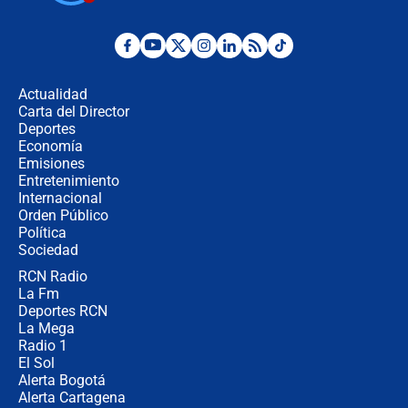
Posesión de Abelardo De La Espriella
en Cali: ¿qué pasará con los
congresistas del Pacto Histórico que
Actualidad
no asistirán?
Carta del Director
Álvaro Uribe asistirá a la posesión y
Deportes
crece el pulso por la elección del
Economía
contralor
Emisiones
Entretenimiento
Internacional
🔴 EN VIVO | Noticiero La FM con
Orden Público
Juan Lozano - 6 de agosto de 2026
Política
Sociedad
RCN Radio
¿Por qué De la Espriella gobernará
La Fm
desde Barranquilla? Experto explica
la razón
Deportes RCN
La Mega
Radio 1
El Sol
Alerta Bogotá
Alerta Cartagena