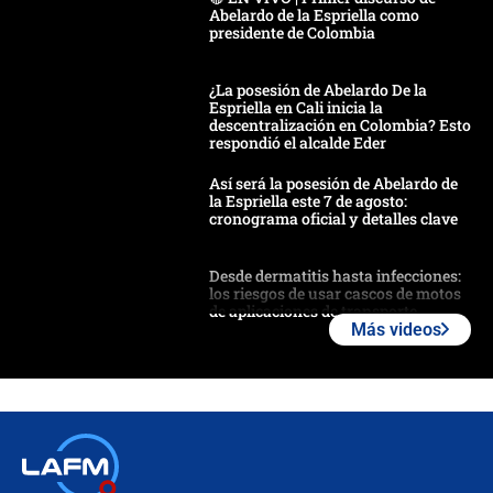
Abelardo de la Espriella como
presidente de Colombia
¿La posesión de Abelardo De la
Espriella en Cali inicia la
descentralización en Colombia? Esto
respondió el alcalde Eder
Así será la posesión de Abelardo de
la Espriella este 7 de agosto:
cronograma oficial y detalles clave
Desde dermatitis hasta infecciones:
los riesgos de usar cascos de motos
de aplicaciones de transporte
Más videos
¿Cómo comprar dólares desde el
celular? Requisitos, pasos y
recomendaciones
Las seis de las 6 con Juan Lozano |
jueves 6 de agosto de 2026