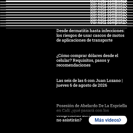
Ver nota completa
Ver nota completa
Ver nota completa
Ver nota completa
Ver nota completa
Ver nota completa
Ver nota completa
Ver nota completa
Ver nota completa
Desde dermatitis hasta infecciones:
los riesgos de usar cascos de motos
de aplicaciones de transporte
¿Cómo comprar dólares desde el
celular? Requisitos, pasos y
recomendaciones
Las seis de las 6 con Juan Lozano |
jueves 6 de agosto de 2026
Posesión de Abelardo De La Espriella
en Cali: ¿qué pasará con los
congresistas del Pacto Histórico que
no asistirán?
Más videos
Álvaro Uribe asistirá a la posesión y