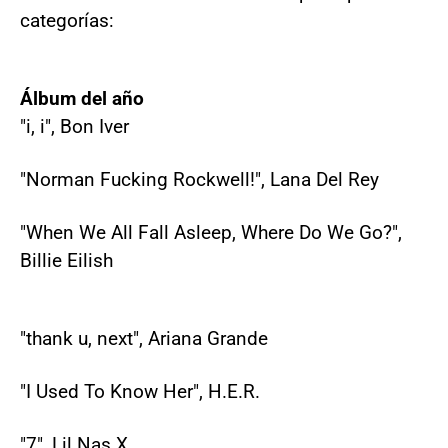
categorías:
Álbum del año
"i, i", Bon Iver
"Norman Fucking Rockwell!", Lana Del Rey
"When We All Fall Asleep, Where Do We Go?",
Billie Eilish
"thank u, next", Ariana Grande
"I Used To Know Her", H.E.R.
"7", Lil Nas X