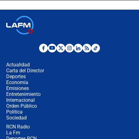
crece el pulso por la elección del
contralor
🔴 EN VIVO | Noticiero La FM con
Juan Lozano - 6 de agosto de 2026
¿Por qué De la Espriella gobernará
desde Barranquilla? Experto explica
la razón
Actualidad
Carta del Director
Estratega de Abelardo de la Espriella
Deportes
revela cómo venció a la “casta
Economía
política” en campaña: “Estaba
Emisiones
completamente seguro”
Entretenimiento
Internacional
Alias ‘Calarcá’ habría pagado $60
Orden Público
millones al mes a un supuesto
Política
coronel para filtrar información del
Ejército
Sociedad
RCN Radio
Las razones para escoger al nuevo
La Fm
director de la Policía
Deportes RCN