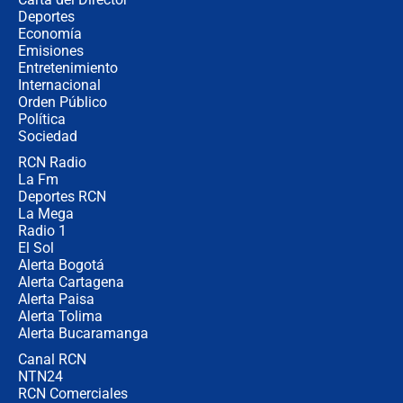
Estratega de Abelardo de la Espriella
Deportes
revela cómo venció a la “casta
Economía
política” en campaña: “Estaba
Emisiones
completamente seguro”
Entretenimiento
Internacional
Alias ‘Calarcá’ habría pagado $60
Orden Público
millones al mes a un supuesto
Política
coronel para filtrar información del
Ejército
Sociedad
RCN Radio
Las razones para escoger al nuevo
La Fm
director de la Policía
Deportes RCN
La Mega
Radio 1
El Sol
Alerta Bogotá
Alerta Cartagena
Alerta Paisa
Alerta Tolima
Alerta Bucaramanga
Canal RCN
NTN24
RCN Comerciales