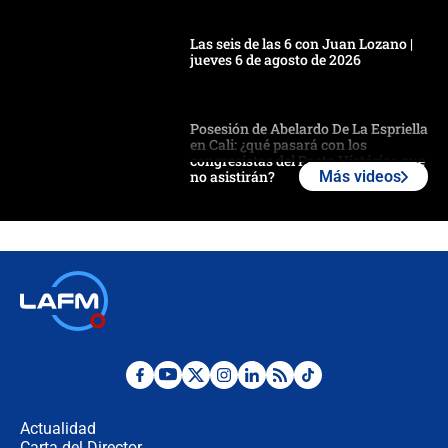
Las seis de las 6 con Juan Lozano |
jueves 6 de agosto de 2026
Posesión de Abelardo De La Espriella
en Cali: ¿qué pasará con los
congresistas del Pacto Histórico que
no asistirán?
Más videos
Álvaro Uribe asistirá a la posesión y
crece el pulso por la elección del
contralor
🔴 EN VIVO | Noticiero La FM con
Juan Lozano - 6 de agosto de 2026
¿Por qué De la Espriella gobernará
desde Barranquilla? Experto explica
la razón
Actualidad
Carta del Director