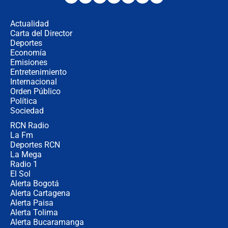
los riesgos de usar cascos de motos
de aplicaciones de transporte
Actualidad
Carta del Director
¿Cómo comprar dólares desde el
Deportes
celular? Requisitos, pasos y
Economía
recomendaciones
Emisiones
Entretenimiento
Internacional
Las seis de las 6 con Juan Lozano |
Orden Público
jueves 6 de agosto de 2026
Política
Sociedad
RCN Radio
Posesión de Abelardo De La Espriella
La Fm
en Cali: ¿qué pasará con los
congresistas del Pacto Histórico que
Deportes RCN
no asistirán?
La Mega
Radio 1
El Sol
Alerta Bogotá
Alerta Cartagena
Alerta Paisa
Alerta Tolima
Alerta Bucaramanga