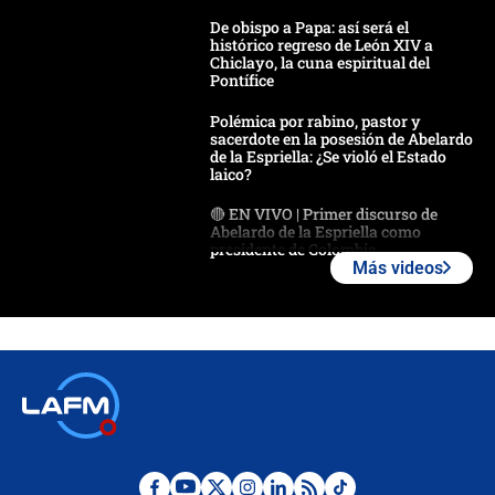
De obispo a Papa: así será el
histórico regreso de León XIV a
Chiclayo, la cuna espiritual del
Pontífice
Polémica por rabino, pastor y
sacerdote en la posesión de Abelardo
de la Espriella: ¿Se violó el Estado
laico?
🔴 EN VIVO | Primer discurso de
Abelardo de la Espriella como
presidente de Colombia
Más videos
¿La posesión de Abelardo De la
Espriella en Cali inicia la
descentralización en Colombia? Esto
respondió el alcalde Eder
Así será la posesión de Abelardo de
la Espriella este 7 de agosto:
cronograma oficial y detalles clave
Desde dermatitis hasta infecciones: