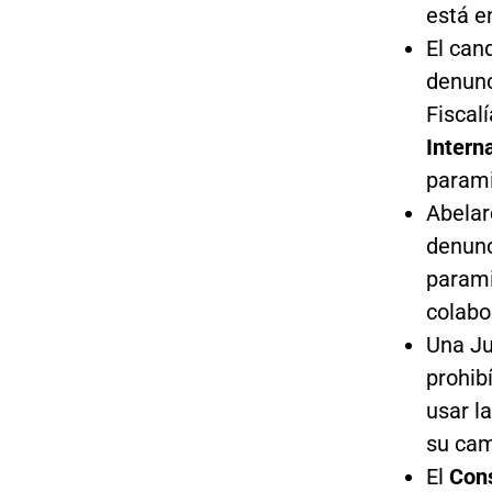
está e
El can
denunc
Fiscal
Intern
parami
Abelar
denunc
parami
colabo
Una Ju
prohib
usar l
su cam
El
Con