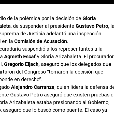
io de la polémica por la decisión de
Gloria
aleta
, de suspender al presidente
Gustavo Petro
, l
Suprema de Justicia adelantó una inspección
l en la
Comisión de Acusación
.
curaduría suspendió a los representantes a la
ra
Agmeth Escaf
y Gloria Arizabaleta. El procurador
l,
Gregorio Eljach,
aseguró que los delegados que
artaron del Congreso “tomaron la decisión que
ponde en derecho”.
ogado
Alejandro Carranza
, quien lidera la defensa d
ente Gustavo Petro aseguró que existen pruebas d
oria Arizabaleta estaba presionando al Gobierno,
o, aseguró que lo buscó como puente. El caso ya