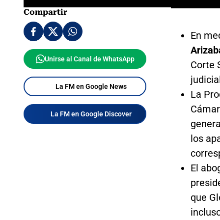
Compartir
En med
Arizab
Unirse al Canal de WhatsApp
Corte 
judicia
La FM en Google News
La Pro
Cáma
La FM en Google Discover
genera
los ap
corres
El ab
presid
que Gl
inclus