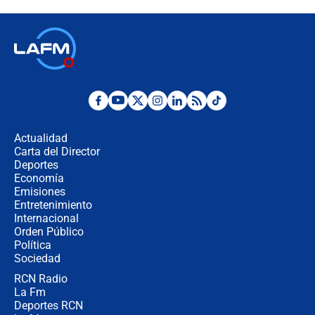
descentralización en Colombia? Esto
respondió el alcalde Eder
Así será la posesión de Abelardo de
la Espriella este 7 de agosto:
cronograma oficial y detalles clave
Desde dermatitis hasta infecciones:
los riesgos de usar cascos de motos
de aplicaciones de transporte
Actualidad
Carta del Director
¿Cómo comprar dólares desde el
Deportes
celular? Requisitos, pasos y
Economía
recomendaciones
Emisiones
Entretenimiento
Internacional
Las seis de las 6 con Juan Lozano |
Orden Público
jueves 6 de agosto de 2026
Política
Sociedad
RCN Radio
Posesión de Abelardo De La Espriella
La Fm
en Cali: ¿qué pasará con los
congresistas del Pacto Histórico que
Deportes RCN