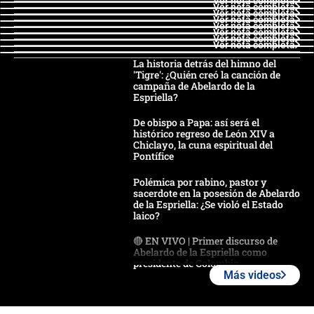
Ver nota completa
Ver nota completa
Ver nota completa
Ver nota completa
Ver nota completa
Ver nota completa
Ver nota completa
Ver nota completa
La historia detrás del himno del
'Tigre': ¿Quién creó la canción de
campaña de Abelardo de la
Espriella?
De obispo a Papa: así será el
histórico regreso de León XIV a
Chiclayo, la cuna espiritual del
Pontífice
Polémica por rabino, pastor y
sacerdote en la posesión de Abelardo
de la Espriella: ¿Se violó el Estado
laico?
🔴 EN VIVO | Primer discurso de
Abelardo de la Espriella como
presidente de Colombia
Más videos
¿La posesión de Abelardo De la
Espriella en Cali inicia la