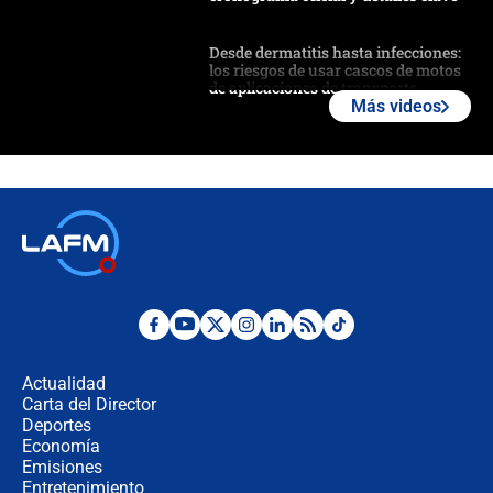
Desde dermatitis hasta infecciones:
los riesgos de usar cascos de motos
de aplicaciones de transporte
Más videos
¿Cómo comprar dólares desde el
celular? Requisitos, pasos y
recomendaciones
Las seis de las 6 con Juan Lozano |
jueves 6 de agosto de 2026
Posesión de Abelardo De La Espriella
en Cali: ¿qué pasará con los
congresistas del Pacto Histórico que
Actualidad
no asistirán?
Carta del Director
Álvaro Uribe asistirá a la posesión y
Deportes
crece el pulso por la elección del
Economía
contralor
Emisiones
Entretenimiento