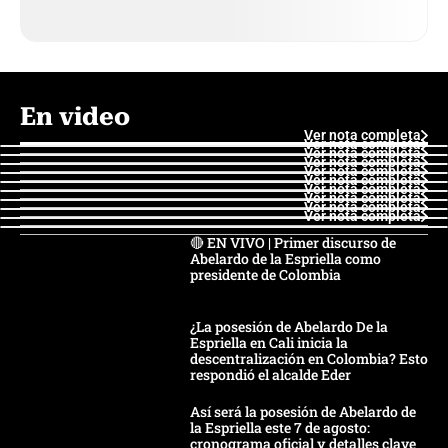
En video
Ver nota completa
Ver nota completa
Ver nota completa
Ver nota completa
Ver nota completa
Ver nota completa
Ver nota completa
Ver nota completa
Ver nota completa
Ver nota completa
🔴 EN VIVO | Primer discurso de
Abelardo de la Espriella como
presidente de Colombia
¿La posesión de Abelardo De la
Espriella en Cali inicia la
descentralización en Colombia? Esto
respondió el alcalde Eder
Así será la posesión de Abelardo de
la Espriella este 7 de agosto:
cronograma oficial y detalles clave