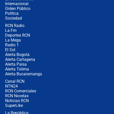
Internacional
🔴 EN VIVO | Noticiero La FM con
Orden Público
Juan Lozano - 6 de agosto de 2026
Política
Sociedad
RCN Radio
¿Por qué De la Espriella gobernará
La Fm
desde Barranquilla? Experto explica
la razón
Deportes RCN
La Mega
Radio 1
El Sol
Alerta Bogotá
Alerta Cartagena
Alerta Paisa
Alerta Tolima
Alerta Bucaramanga
Canal RCN
NTN24
RCN Comerciales
RCN Novelas
Noticias RCN
SuperLike
La República