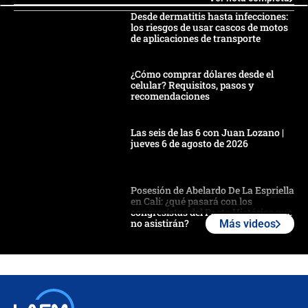
Desde dermatitis hasta infecciones:
los riesgos de usar cascos de motos
de aplicaciones de transporte
¿Cómo comprar dólares desde el
celular? Requisitos, pasos y
recomendaciones
Las seis de las 6 con Juan Lozano |
jueves 6 de agosto de 2026
Posesión de Abelardo De La Espriella
en Cali: ¿qué pasará con los
congresistas del Pacto Histórico que
no asistirán?
Más videos
Álvaro Uribe asistirá a la posesión y
crece el pulso por la elección del
contralor
🔴 EN VIVO | Noticiero La FM con