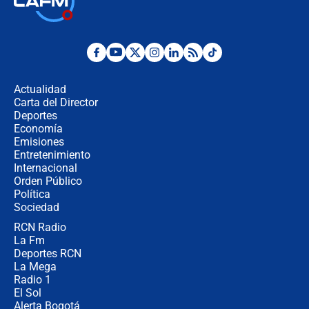
Juan Lozano - 6 de agosto de 2026
¿Por qué De la Espriella gobernará
desde Barranquilla? Experto explica
la razón
Actualidad
Carta del Director
Estratega de Abelardo de la Espriella
Deportes
revela cómo venció a la “casta
Economía
política” en campaña: “Estaba
Emisiones
completamente seguro”
Entretenimiento
Internacional
Alias ‘Calarcá’ habría pagado $60
Orden Público
millones al mes a un supuesto
Política
coronel para filtrar información del
Ejército
Sociedad
RCN Radio
Las razones para escoger al nuevo
La Fm
director de la Policía
Deportes RCN
La Mega
Radio 1
El Sol
Alerta Bogotá