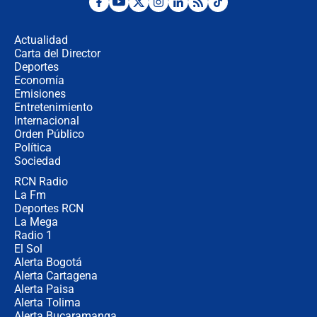
Posesión de Abelardo De La Espriella
en Cali: ¿qué pasará con los
congresistas del Pacto Histórico que
Actualidad
no asistirán?
Carta del Director
Álvaro Uribe asistirá a la posesión y
Deportes
crece el pulso por la elección del
Economía
contralor
Emisiones
Entretenimiento
Internacional
🔴 EN VIVO | Noticiero La FM con
Orden Público
Juan Lozano - 6 de agosto de 2026
Política
Sociedad
RCN Radio
¿Por qué De la Espriella gobernará
La Fm
desde Barranquilla? Experto explica
la razón
Deportes RCN
La Mega
Radio 1
El Sol
Alerta Bogotá
Alerta Cartagena
Alerta Paisa
Alerta Tolima
Alerta Bucaramanga