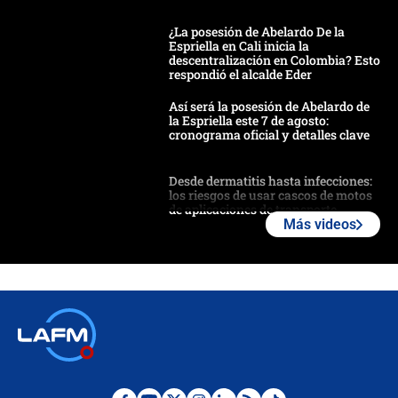
¿La posesión de Abelardo De la
Espriella en Cali inicia la
descentralización en Colombia? Esto
respondió el alcalde Eder
Así será la posesión de Abelardo de
la Espriella este 7 de agosto:
cronograma oficial y detalles clave
Desde dermatitis hasta infecciones:
los riesgos de usar cascos de motos
de aplicaciones de transporte
Más videos
¿Cómo comprar dólares desde el
celular? Requisitos, pasos y
recomendaciones
Las seis de las 6 con Juan Lozano |
jueves 6 de agosto de 2026