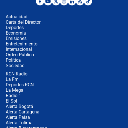
Posesión de Abelardo De La Espriella
en Cali: ¿qué pasará con los
congresistas del Pacto Histórico que
Actualidad
no asistirán?
Carta del Director
Álvaro Uribe asistirá a la posesión y
Deportes
crece el pulso por la elección del
Economía
contralor
Emisiones
Entretenimiento
Internacional
🔴 EN VIVO | Noticiero La FM con
Orden Público
Juan Lozano - 6 de agosto de 2026
Política
Sociedad
RCN Radio
¿Por qué De la Espriella gobernará
La Fm
desde Barranquilla? Experto explica
la razón
Deportes RCN
La Mega
Radio 1
El Sol
Alerta Bogotá
Alerta Cartagena
Alerta Paisa
Alerta Tolima