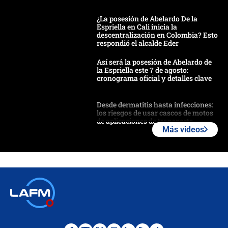
¿La posesión de Abelardo De la
Espriella en Cali inicia la
descentralización en Colombia? Esto
respondió el alcalde Eder
Así será la posesión de Abelardo de
la Espriella este 7 de agosto:
cronograma oficial y detalles clave
Desde dermatitis hasta infecciones:
los riesgos de usar cascos de motos
de aplicaciones de transporte
Más videos
¿Cómo comprar dólares desde el
celular? Requisitos, pasos y
recomendaciones
Las seis de las 6 con Juan Lozano |
jueves 6 de agosto de 2026