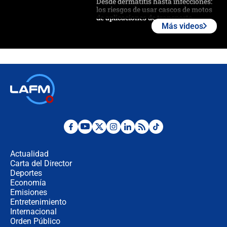
Desde dermatitis hasta infecciones:
los riesgos de usar cascos de motos
de aplicaciones de transporte
Más videos
¿Cómo comprar dólares desde el
celular? Requisitos, pasos y
recomendaciones
Las seis de las 6 con Juan Lozano |
jueves 6 de agosto de 2026
Posesión de Abelardo De La Espriella
en Cali: ¿qué pasará con los
congresistas del Pacto Histórico que
Actualidad
no asistirán?
Carta del Director
Álvaro Uribe asistirá a la posesión y
Deportes
crece el pulso por la elección del
Economía
contralor
Emisiones
Entretenimiento
Internacional
🔴 EN VIVO | Noticiero La FM con
Orden Público
Juan Lozano - 6 de agosto de 2026