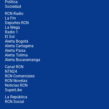
Política
Sociedad
RCN Radio
¿Por qué De la Espriella gobernará
La Fm
desde Barranquilla? Experto explica
la razón
Deportes RCN
La Mega
Radio 1
El Sol
Alerta Bogotá
Alerta Cartagena
Alerta Paisa
Alerta Tolima
Alerta Bucaramanga
Canal RCN
NTN24
RCN Comerciales
RCN Novelas
Noticias RCN
SuperLike
La República
RCN Social