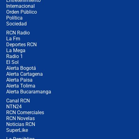
Entretenimiento
Internacional
Las seis de las 6 con Juan Lozano |
Orden Público
jueves 6 de agosto de 2026
Política
Sociedad
RCN Radio
Posesión de Abelardo De La Espriella
La Fm
en Cali: ¿qué pasará con los
congresistas del Pacto Histórico que
Deportes RCN
no asistirán?
La Mega
Radio 1
El Sol
Alerta Bogotá
Alerta Cartagena
Alerta Paisa
Alerta Tolima
Alerta Bucaramanga
Canal RCN
NTN24
RCN Comerciales
RCN Novelas
Noticias RCN
SuperLike