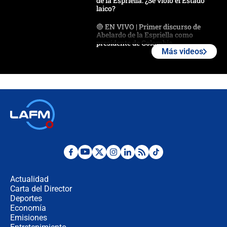
de la Espriella: ¿Se violó el Estado
laico?
🔴 EN VIVO | Primer discurso de
Abelardo de la Espriella como
presidente de Colombia
Más videos
¿La posesión de Abelardo De la
Espriella en Cali inicia la
descentralización en Colombia? Esto
respondió el alcalde Eder
Así será la posesión de Abelardo de
la Espriella este 7 de agosto:
cronograma oficial y detalles clave
Desde dermatitis hasta infecciones:
los riesgos de usar cascos de motos
de aplicaciones de transporte
Actualidad
Carta del Director
¿Cómo comprar dólares desde el
Deportes
celular? Requisitos, pasos y
Economía
recomendaciones
Emisiones