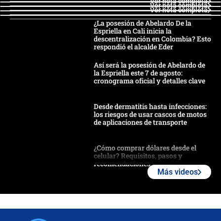
Ver nota completa
Ver nota completa
Ver nota completa
¿La posesión de Abelardo De la
Espriella en Cali inicia la
descentralización en Colombia? Esto
respondió el alcalde Eder
Así será la posesión de Abelardo de
la Espriella este 7 de agosto:
cronograma oficial y detalles clave
Desde dermatitis hasta infecciones:
los riesgos de usar cascos de motos
de aplicaciones de transporte
¿Cómo comprar dólares desde el
celular? Requisitos, pasos y
recomendaciones
Más videos
Las seis de las 6 con Juan Lozano |
jueves 6 de agosto de 2026