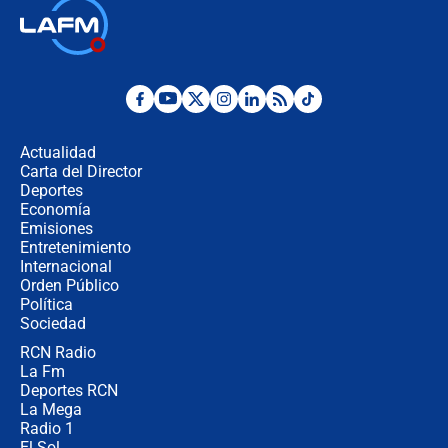
Posesión de Abelardo De La Espriella
en Cali: ¿qué pasará con los
congresistas del Pacto Histórico que
no asistirán?
Álvaro Uribe asistirá a la posesión y
crece el pulso por la elección del
contralor
Actualidad
Carta del Director
🔴 EN VIVO | Noticiero La FM con
Deportes
Juan Lozano - 6 de agosto de 2026
Economía
Emisiones
Entretenimiento
Internacional
¿Por qué De la Espriella gobernará
Orden Público
desde Barranquilla? Experto explica
Política
la razón
Sociedad
RCN Radio
Estratega de Abelardo de la Espriella
La Fm
revela cómo venció a la “casta
política” en campaña: “Estaba
Deportes RCN
completamente seguro”
La Mega
Radio 1
El Sol