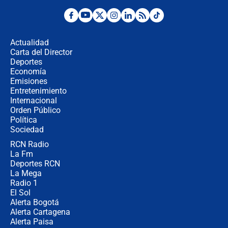
¿Por qué De la Espriella gobernará
desde Barranquilla? Experto explica
la razón
Actualidad
Carta del Director
Estratega de Abelardo de la Espriella
Deportes
revela cómo venció a la “casta
Economía
política” en campaña: “Estaba
Emisiones
completamente seguro”
Entretenimiento
Internacional
Alias ‘Calarcá’ habría pagado $60
Orden Público
millones al mes a un supuesto
Política
coronel para filtrar información del
Ejército
Sociedad
RCN Radio
Las razones para escoger al nuevo
La Fm
director de la Policía
Deportes RCN
La Mega
Radio 1
El Sol
Alerta Bogotá
Alerta Cartagena
Alerta Paisa