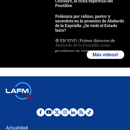
Chiclayo, la cuna espiritual del
Pontífice
Polémica por rabino, pastor y
sacerdote en la posesión de Abelardo
de la Espriella: ¿Se violó el Estado
laico?
🔴 EN VIVO | Primer discurso de
Abelardo de la Espriella como
presidente de Colombia
Más videos
¿La posesión de Abelardo De la
Espriella en Cali inicia la
descentralización en Colombia? Esto
respondió el alcalde Eder
Así será la posesión de Abelardo de
la Espriella este 7 de agosto:
cronograma oficial y detalles clave
Desde dermatitis hasta infecciones:
los riesgos de usar cascos de motos
de aplicaciones de transporte
Actualidad