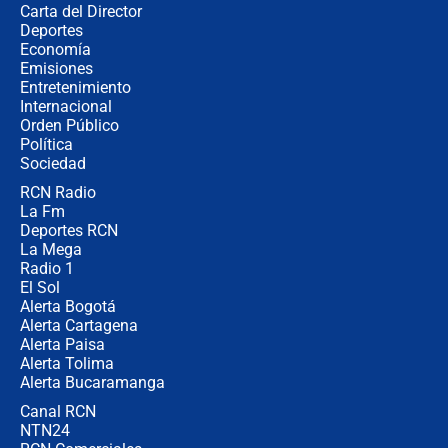
Carta del Director
¿Cómo comprar dólares desde el
Deportes
celular? Requisitos, pasos y
Economía
recomendaciones
Emisiones
Entretenimiento
Internacional
Las seis de las 6 con Juan Lozano |
Orden Público
jueves 6 de agosto de 2026
Política
Sociedad
RCN Radio
Posesión de Abelardo De La Espriella
La Fm
en Cali: ¿qué pasará con los
congresistas del Pacto Histórico que
Deportes RCN
no asistirán?
La Mega
Radio 1
El Sol
Alerta Bogotá
Alerta Cartagena
Alerta Paisa
Alerta Tolima
Alerta Bucaramanga
Canal RCN
NTN24