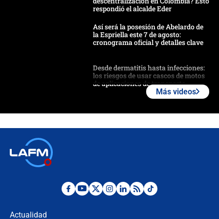
descentralización en Colombia? Esto
respondió el alcalde Eder
Así será la posesión de Abelardo de
la Espriella este 7 de agosto:
cronograma oficial y detalles clave
Desde dermatitis hasta infecciones:
los riesgos de usar cascos de motos
de aplicaciones de transporte
Más videos
¿Cómo comprar dólares desde el
celular? Requisitos, pasos y
recomendaciones
Las seis de las 6 con Juan Lozano |
jueves 6 de agosto de 2026
Posesión de Abelardo De La Espriella
en Cali: ¿qué pasará con los
congresistas del Pacto Histórico que
Actualidad
no asistirán?