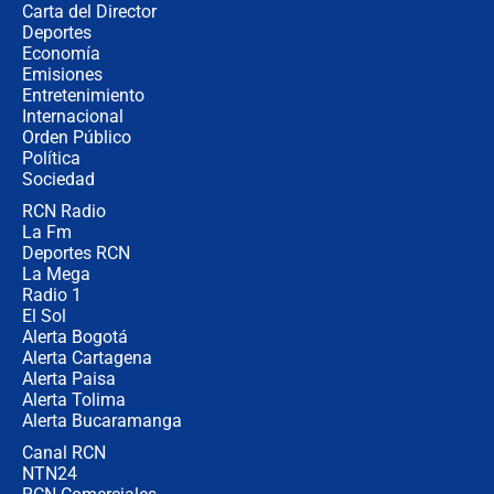
Carta del Director
Álvaro Uribe asistirá a la posesión y
Deportes
crece el pulso por la elección del
Economía
contralor
Emisiones
Entretenimiento
Internacional
🔴 EN VIVO | Noticiero La FM con
Orden Público
Juan Lozano - 6 de agosto de 2026
Política
Sociedad
RCN Radio
¿Por qué De la Espriella gobernará
La Fm
desde Barranquilla? Experto explica
la razón
Deportes RCN
La Mega
Radio 1
El Sol
Alerta Bogotá
Alerta Cartagena
Alerta Paisa
Alerta Tolima
Alerta Bucaramanga
Canal RCN
NTN24