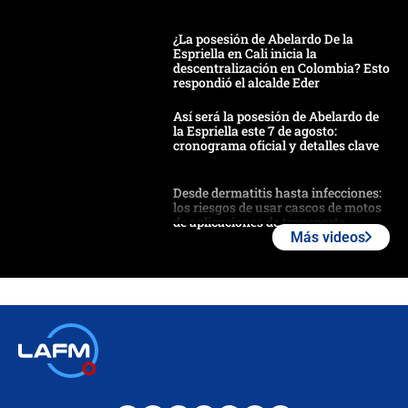
¿La posesión de Abelardo De la
Espriella en Cali inicia la
descentralización en Colombia? Esto
respondió el alcalde Eder
Así será la posesión de Abelardo de
la Espriella este 7 de agosto:
cronograma oficial y detalles clave
Desde dermatitis hasta infecciones:
los riesgos de usar cascos de motos
de aplicaciones de transporte
Más videos
¿Cómo comprar dólares desde el
celular? Requisitos, pasos y
recomendaciones
Las seis de las 6 con Juan Lozano |
jueves 6 de agosto de 2026