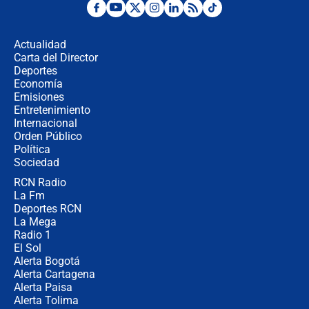
Posesión de Abelardo De La Espriella
en Cali: ¿qué pasará con los
congresistas del Pacto Histórico que
Actualidad
no asistirán?
Carta del Director
Álvaro Uribe asistirá a la posesión y
Deportes
crece el pulso por la elección del
Economía
contralor
Emisiones
Entretenimiento
Internacional
🔴 EN VIVO | Noticiero La FM con
Orden Público
Juan Lozano - 6 de agosto de 2026
Política
Sociedad
RCN Radio
¿Por qué De la Espriella gobernará
La Fm
desde Barranquilla? Experto explica
la razón
Deportes RCN
La Mega
Radio 1
El Sol
Alerta Bogotá
Alerta Cartagena
Alerta Paisa
Alerta Tolima