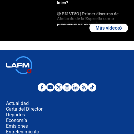
laico?
🔴 EN VIVO | Primer discurso de
Abelardo de la Espriella como
presidente de Colombia
Más videos
¿La posesión de Abelardo De la
Espriella en Cali inicia la
descentralización en Colombia? Esto
respondió el alcalde Eder
Así será la posesión de Abelardo de
la Espriella este 7 de agosto:
cronograma oficial y detalles clave
Desde dermatitis hasta infecciones:
los riesgos de usar cascos de motos
de aplicaciones de transporte
Actualidad
Carta del Director
¿Cómo comprar dólares desde el
Deportes
celular? Requisitos, pasos y
Economía
recomendaciones
Emisiones
Entretenimiento