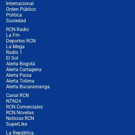
Internacional
Las seis de las 6 con Juan Lozano |
Orden Público
jueves 6 de agosto de 2026
Política
Sociedad
RCN Radio
Posesión de Abelardo De La Espriella
La Fm
en Cali: ¿qué pasará con los
congresistas del Pacto Histórico que
Deportes RCN
no asistirán?
La Mega
Radio 1
El Sol
Alerta Bogotá
Alerta Cartagena
Alerta Paisa
Alerta Tolima
Alerta Bucaramanga
Canal RCN
NTN24
RCN Comerciales
RCN Novelas
Noticias RCN
SuperLike
La República