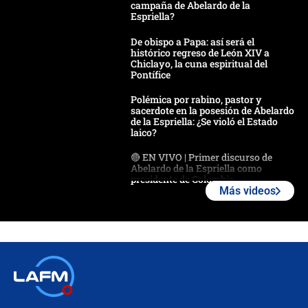
campaña de Abelardo de la
Espriella?
De obispo a Papa: así será el
histórico regreso de León XIV a
Chiclayo, la cuna espiritual del
Pontífice
Polémica por rabino, pastor y
sacerdote en la posesión de Abelardo
de la Espriella: ¿Se violó el Estado
laico?
🔴 EN VIVO | Primer discurso de
Abelardo de la Espriella como
presidente de Colombia
Más videos
¿La posesión de Abelardo De la
Espriella en Cali inicia la
descentralización en Colombia? Esto
respondió el alcalde Eder
Así será la posesión de Abelardo de
la Espriella este 7 de agosto:
cronograma oficial y detalles clave