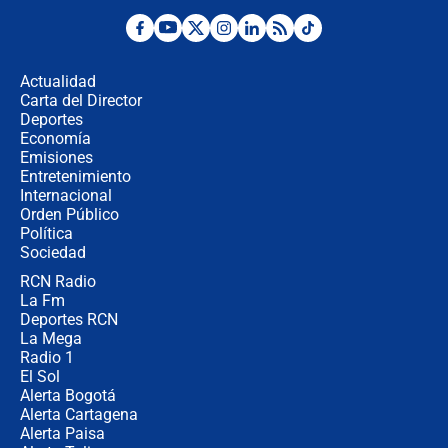
Desde dermatitis hasta infecciones:
los riesgos de usar cascos de motos
de aplicaciones de transporte
Actualidad
Carta del Director
¿Cómo comprar dólares desde el
Deportes
celular? Requisitos, pasos y
Economía
recomendaciones
Emisiones
Entretenimiento
Internacional
Las seis de las 6 con Juan Lozano |
Orden Público
jueves 6 de agosto de 2026
Política
Sociedad
RCN Radio
Posesión de Abelardo De La Espriella
La Fm
en Cali: ¿qué pasará con los
congresistas del Pacto Histórico que
Deportes RCN
no asistirán?
La Mega
Radio 1
El Sol
Alerta Bogotá
Alerta Cartagena
Alerta Paisa