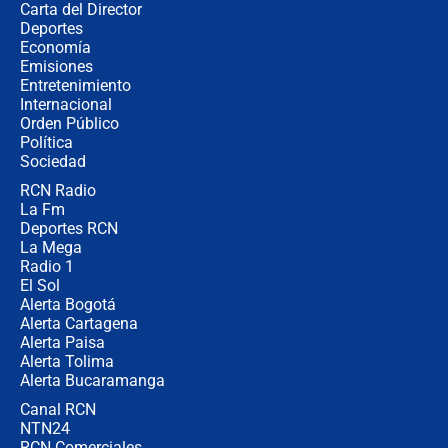
Carta del Director
Alias ‘Calarcá’ habría pagado $60
Deportes
millones al mes a un supuesto
Economía
coronel para filtrar información del
Emisiones
Ejército
Entretenimiento
Internacional
Las razones para escoger al nuevo
Orden Público
director de la Policía
Política
Sociedad
RCN Radio
"Prohibir es la salida fácil": ¿Qué
La Fm
futuro les espera a las cabalgatas en
Colombia?
Deportes RCN
La Mega
Radio 1
El Sol
Alerta Bogotá
Alerta Cartagena
Alerta Paisa
Alerta Tolima
Alerta Bucaramanga
Canal RCN
NTN24
RCN Comerciales