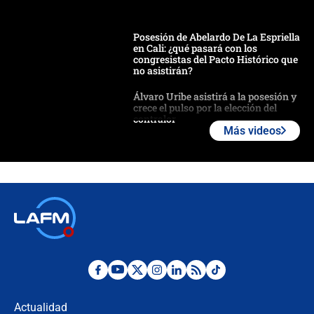
Posesión de Abelardo De La Espriella
en Cali: ¿qué pasará con los
congresistas del Pacto Histórico que
no asistirán?
Álvaro Uribe asistirá a la posesión y
crece el pulso por la elección del
contralor
Más videos
🔴 EN VIVO | Noticiero La FM con
Juan Lozano - 6 de agosto de 2026
¿Por qué De la Espriella gobernará
desde Barranquilla? Experto explica
la razón
Estratega de Abelardo de la Espriella
revela cómo venció a la “casta
política” en campaña: “Estaba
Actualidad
completamente seguro”