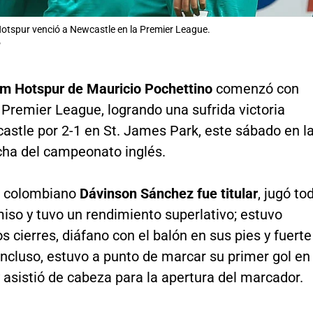
tspur venció a Newcastle en la Premier League.
P
am Hotspur de Mauricio Pochettino
comenzó con
 Premier League, logrando una sufrida victoria
astle por 2-1 en St. James Park, este sábado en l
cha del campeonato inglés.
r colombiano
Dávinson Sánchez fue titular
, jugó to
iso y tuvo un rendimiento superlativo; estuvo
os cierres, diáfano con el balón en sus pies y fuerte
 incluso, estuvo a punto de marcar su primer gol en
y asistió de cabeza para la apertura del marcador.