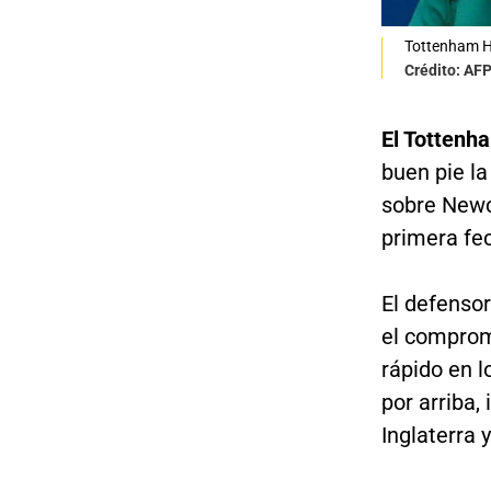
Tottenham Ho
Crédito: AF
El Tottenh
buen pie la
sobre Newc
primera fe
El defenso
el comprom
rápido en l
por arriba,
Inglaterra 