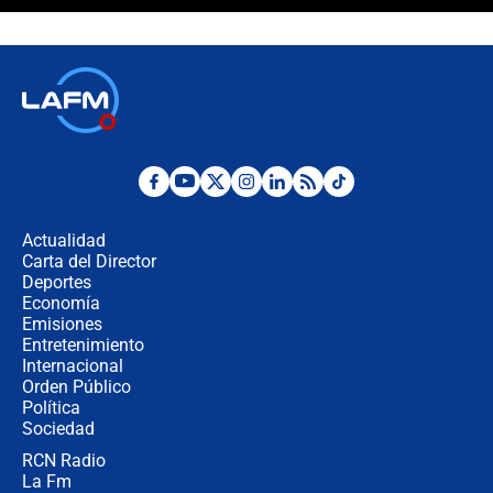
"Prohibir es la salida fácil": ¿Qué
futuro les espera a las cabalgatas en
Colombia?
Ministro de Defensa no descarta el
uso de la UNDMO ante posibles
disturbios durante la posesión
"No hubo fraude ni posibilidad de
fraude": Auditoría respondió a
señalamientos de Petro sobre
Actualidad
elección de Abelardo de La Espriella
Carta del Director
Tras su posesión, presidente De la
Deportes
Espriella empieza gira por regiones
Economía
donde perdió
Emisiones
Entretenimiento
Internacional
Las seis de las 6 con Juan Lozano |
Orden Público
miércoles 5 de agosto de 2026
Política
Sociedad
RCN Radio
🔴 EN VIVO | Noticiero La FM con
La Fm
Juan Lozano - 5 de agosto de 2026