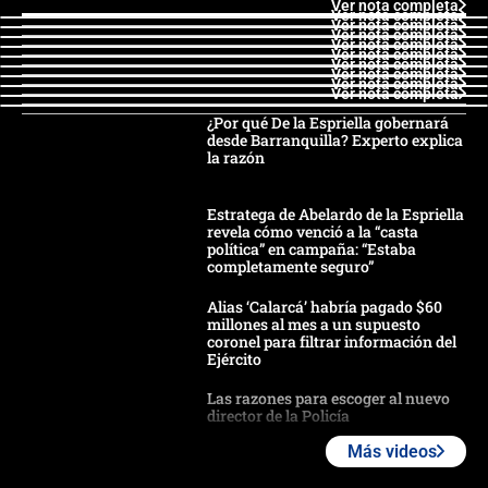
Ver nota completa
Ver nota completa
Ver nota completa
Ver nota completa
Ver nota completa
Ver nota completa
Ver nota completa
Ver nota completa
Ver nota completa
Ver nota completa
¿Por qué De la Espriella gobernará
desde Barranquilla? Experto explica
la razón
Estratega de Abelardo de la Espriella
revela cómo venció a la “casta
política” en campaña: “Estaba
completamente seguro”
Alias ‘Calarcá’ habría pagado $60
millones al mes a un supuesto
coronel para filtrar información del
Ejército
Las razones para escoger al nuevo
director de la Policía
Más videos