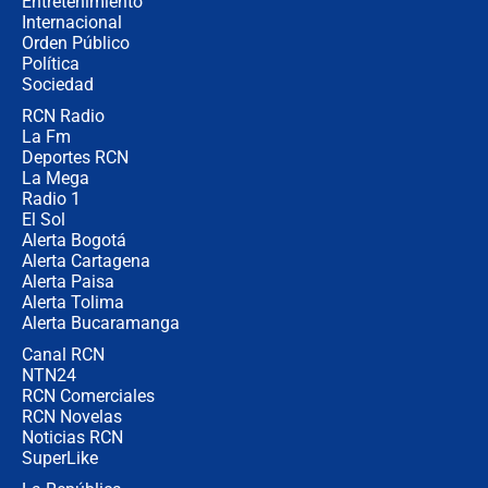
Entretenimiento
Internacional
¿Por qué De la Espriella gobernará
Orden Público
desde Barranquilla? Experto explica
Política
la razón
Sociedad
RCN Radio
Estratega de Abelardo de la Espriella
La Fm
revela cómo venció a la “casta
política” en campaña: “Estaba
Deportes RCN
completamente seguro”
La Mega
Radio 1
El Sol
Alerta Bogotá
Alerta Cartagena
Alerta Paisa
Alerta Tolima
Alerta Bucaramanga
Canal RCN
NTN24
RCN Comerciales
RCN Novelas
Noticias RCN
SuperLike