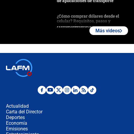
de aplicaciones de transporte
¿Cómo comprar dólares desde el
celular? Requisitos, pasos y
recomendaciones
Más videos
Las seis de las 6 con Juan Lozano |
jueves 6 de agosto de 2026
Posesión de Abelardo De La Espriella
en Cali: ¿qué pasará con los
congresistas del Pacto Histórico que
no asistirán?
Álvaro Uribe asistirá a la posesión y
crece el pulso por la elección del
contralor
Actualidad
Carta del Director
🔴 EN VIVO | Noticiero La FM con
Deportes
Juan Lozano - 6 de agosto de 2026
Economía
Emisiones