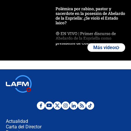
Polémica por rabino, pastor y
sacerdote en la posesión de Abelardo
de la Espriella: ¿Se violó el Estado
laico?
🔴 EN VIVO | Primer discurso de
Abelardo de la Espriella como
presidente de Colombia
Más videos
¿La posesión de Abelardo De la
Espriella en Cali inicia la
descentralización en Colombia? Esto
respondió el alcalde Eder
Así será la posesión de Abelardo de
la Espriella este 7 de agosto:
cronograma oficial y detalles clave
Desde dermatitis hasta infecciones:
los riesgos de usar cascos de motos
de aplicaciones de transporte
Actualidad
Carta del Director