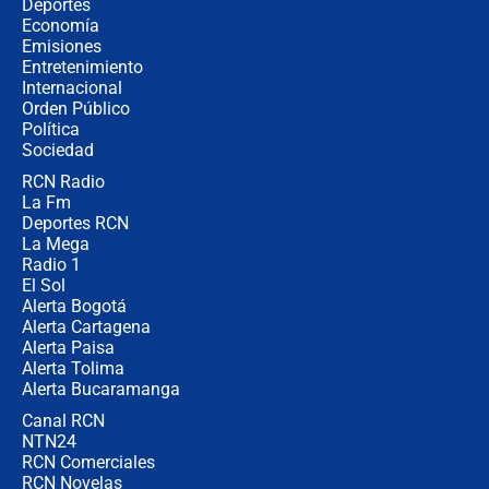
¿Cómo comprar dólares desde el
Deportes
celular? Requisitos, pasos y
Economía
recomendaciones
Emisiones
Entretenimiento
Internacional
Las seis de las 6 con Juan Lozano |
Orden Público
jueves 6 de agosto de 2026
Política
Sociedad
RCN Radio
Posesión de Abelardo De La Espriella
La Fm
en Cali: ¿qué pasará con los
congresistas del Pacto Histórico que
Deportes RCN
no asistirán?
La Mega
Radio 1
El Sol
Alerta Bogotá
Alerta Cartagena
Alerta Paisa
Alerta Tolima
Alerta Bucaramanga
Canal RCN
NTN24
RCN Comerciales
RCN Novelas