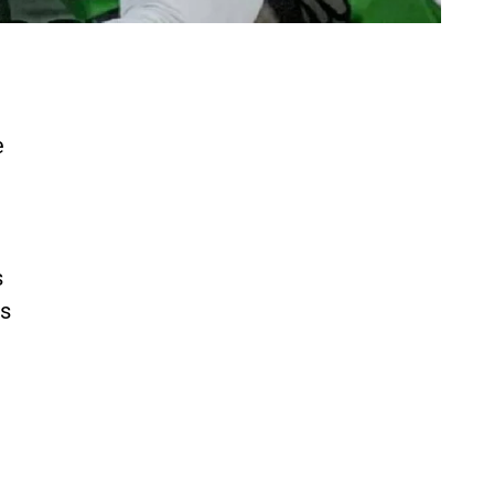
e
s
as