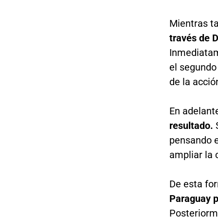
Mientras t
través de 
Inmediatam
el segundo
de la acció
En adelante
resultado.
S
pensando en
ampliar la 
De esta fo
Paraguay p
Posteriorme