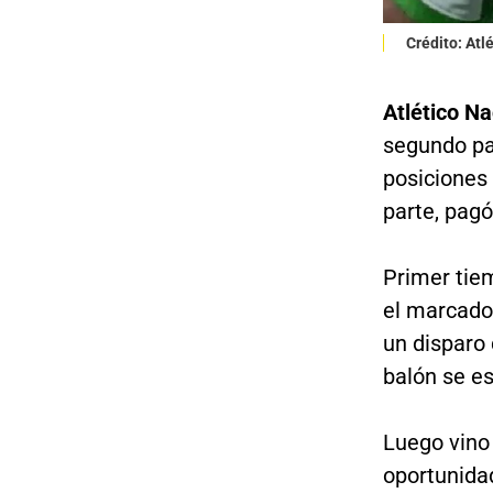
Crédito: Atl
Atlético N
segundo par
posiciones
parte, pagó
Primer tie
el marcador
un disparo
balón se es
Luego vino 
oportunida