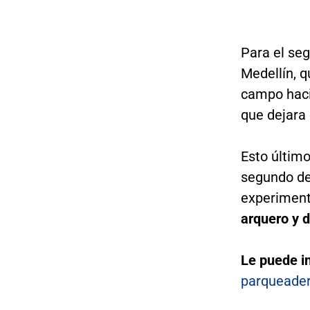
Para el seg
Medellín, 
campo haci
que dejara 
Esto último
segundo de
experimen
arquero y d
Le puede i
parqueader