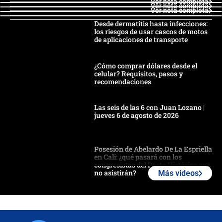
Ver nota completa
Ver nota completa
Ver nota completa
Desde dermatitis hasta infecciones:
los riesgos de usar cascos de motos
de aplicaciones de transporte
¿Cómo comprar dólares desde el
celular? Requisitos, pasos y
recomendaciones
Las seis de las 6 con Juan Lozano |
jueves 6 de agosto de 2026
Posesión de Abelardo De La Espriella
en Cali: ¿qué pasará con los
congresistas del Pacto Histórico que
no asistirán?
Más videos
Álvaro Uribe asistirá a la posesión y
crece el pulso por la elección del
contralor