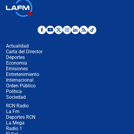
🔴 EN VIVO | Noticiero La FM con
Juan Lozano - 6 de agosto de 2026
¿Por qué De la Espriella gobernará
desde Barranquilla? Experto explica
la razón
Actualidad
Carta del Director
Estratega de Abelardo de la Espriella
Deportes
revela cómo venció a la “casta
Economía
política” en campaña: “Estaba
Emisiones
completamente seguro”
Entretenimiento
Internacional
Alias ‘Calarcá’ habría pagado $60
Orden Público
millones al mes a un supuesto
Política
coronel para filtrar información del
Ejército
Sociedad
RCN Radio
Las razones para escoger al nuevo
La Fm
director de la Policía
Deportes RCN
La Mega
Radio 1