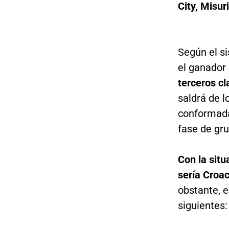
City, Misuri
Según el s
el ganador
terceros c
saldrá de l
conformada 
fase de gr
Con la situ
sería Croac
obstante, e
siguientes: