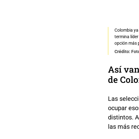
Colombia ya e
termina líde
opción más 
Crédito: Fo
Así van
de Col
Las selecc
ocupar eso
distintos. 
las más rec