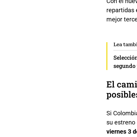
Con el nue
repartidas 
mejor terce
Lea tamb
Selección
segundo 
El cami
posible
Si Colombi
su estreno 
viernes 3 