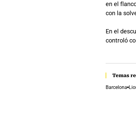
en el flanco
con la solv
En el desc
controló co
Temas re
Barcelona
Lio