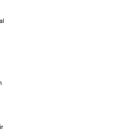
al
n
ir