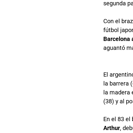
segunda pa
Con el braz
fútbol japo
Barcelona 
aguantó má
El argenti
la barrera 
la madera e
(38) y al po
En el 83 el
Arthur
, deb