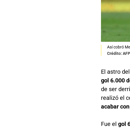
Así cobró Mes
Crédito: AF
El astro de
gol 6.000 d
de ser derr
realizó el 
acabar con 
Fue el
gol 