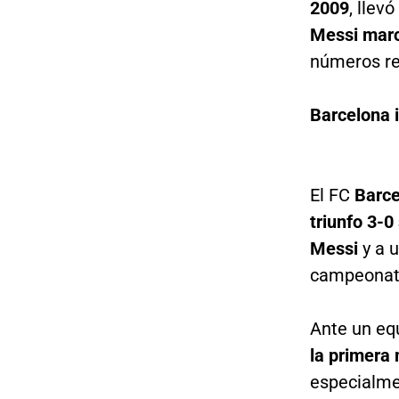
2009
, llev
Messi marc
números re
Barcelona i
El FC
Barce
triunfo 3-0
Messi
y a 
campeonat
Ante un eq
la primera
especialme