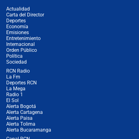
la razón
Actualidad
Carta del Director
Estratega de Abelardo de la Espriella
Deportes
revela cómo venció a la “casta
Economía
política” en campaña: “Estaba
Emisiones
completamente seguro”
Entretenimiento
Internacional
Alias ‘Calarcá’ habría pagado $60
Orden Público
millones al mes a un supuesto
Política
coronel para filtrar información del
Ejército
Sociedad
RCN Radio
Las razones para escoger al nuevo
La Fm
director de la Policía
Deportes RCN
La Mega
Radio 1
El Sol
Alerta Bogotá
Alerta Cartagena
Alerta Paisa
Alerta Tolima
Alerta Bucaramanga
Canal RCN