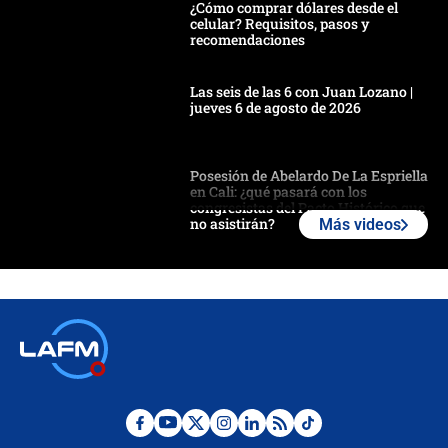
¿Cómo comprar dólares desde el
celular? Requisitos, pasos y
recomendaciones
Las seis de las 6 con Juan Lozano |
jueves 6 de agosto de 2026
Posesión de Abelardo De La Espriella
en Cali: ¿qué pasará con los
congresistas del Pacto Histórico que
no asistirán?
Más videos
Álvaro Uribe asistirá a la posesión y
crece el pulso por la elección del
contralor
🔴 EN VIVO | Noticiero La FM con
Juan Lozano - 6 de agosto de 2026
¿Por qué De la Espriella gobernará
desde Barranquilla? Experto explica