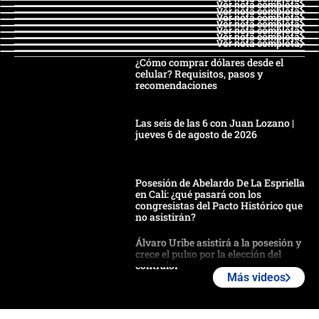
Ver nota completa
Ver nota completa
Ver nota completa
Ver nota completa
Ver nota completa
Ver nota completa
Ver nota completa
¿Cómo comprar dólares desde el
celular? Requisitos, pasos y
recomendaciones
Las seis de las 6 con Juan Lozano |
jueves 6 de agosto de 2026
Posesión de Abelardo De La Espriella
en Cali: ¿qué pasará con los
congresistas del Pacto Histórico que
no asistirán?
Álvaro Uribe asistirá a la posesión y
crece el pulso por la elección del
contralor
Más videos
🔴 EN VIVO | Noticiero La FM con
Juan Lozano - 6 de agosto de 2026