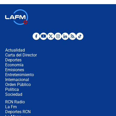
¿Por qué De la Espriella gobernará
desde Barranquilla? Experto explica
la razón
Estratega de Abelardo de la Espriella
revela cómo venció a la “casta
política” en campaña: “Estaba
Actualidad
completamente seguro”
Carta del Director
Alias ‘Calarcá’ habría pagado $60
Deportes
millones al mes a un supuesto
Economía
coronel para filtrar información del
Emisiones
Ejército
Entretenimiento
Internacional
Las razones para escoger al nuevo
Orden Público
director de la Policía
Política
Sociedad
RCN Radio
"Prohibir es la salida fácil": ¿Qué
La Fm
futuro les espera a las cabalgatas en
Colombia?
Deportes RCN