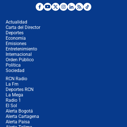
Posesión de Abelardo De La Espriella
en Cali: ¿qué pasará con los
congresistas del Pacto Histórico que
Actualidad
no asistirán?
Carta del Director
Álvaro Uribe asistirá a la posesión y
Deportes
crece el pulso por la elección del
Economía
contralor
Emisiones
Entretenimiento
Internacional
🔴 EN VIVO | Noticiero La FM con
Orden Público
Juan Lozano - 6 de agosto de 2026
Política
Sociedad
RCN Radio
¿Por qué De la Espriella gobernará
La Fm
desde Barranquilla? Experto explica
la razón
Deportes RCN
La Mega
Radio 1
El Sol
Alerta Bogotá
Alerta Cartagena
Alerta Paisa