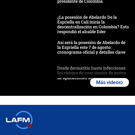
presidente de Colombia
¿La posesión de Abelardo De la
Espriella en Cali inicia la
descentralización en Colombia? Esto
respondió el alcalde Eder
Así será la posesión de Abelardo de
la Espriella este 7 de agosto:
cronograma oficial y detalles clave
Desde dermatitis hasta infecciones:
los riesgos de usar cascos de motos
de aplicaciones de transporte
Más videos
¿Cómo comprar dólares desde el
celular? Requisitos, pasos y
recomendaciones
Las seis de las 6 con Juan Lozano |
jueves 6 de agosto de 2026