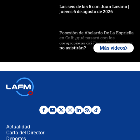
Las seis de las 6 con Juan Lozano |
jueves 6 de agosto de 2026
Posesión de Abelardo De La Espriella
en Cali: ¿qué pasará con los
congresistas del Pacto Histórico que
no asistirán?
Más videos
Álvaro Uribe asistirá a la posesión y
crece el pulso por la elección del
contralor
🔴 EN VIVO | Noticiero La FM con
Juan Lozano - 6 de agosto de 2026
¿Por qué De la Espriella gobernará
desde Barranquilla? Experto explica
la razón
Actualidad
Carta del Director
Estratega de Abelardo de la Espriella
Deportes