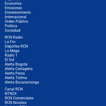
revela cómo venció a la “casta
Economía
política” en campaña: “Estaba
Emisiones
completamente seguro”
Entretenimiento
Internacional
Alias ‘Calarcá’ habría pagado $60
Orden Público
millones al mes a un supuesto
Política
coronel para filtrar información del
Ejército
Sociedad
RCN Radio
Las razones para escoger al nuevo
La Fm
director de la Policía
Deportes RCN
La Mega
Radio 1
El Sol
Alerta Bogotá
Alerta Cartagena
Alerta Paisa
Alerta Tolima
Alerta Bucaramanga
Canal RCN
NTN24
RCN Comerciales
RCN Novelas