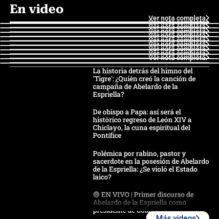
En video
Ver nota completa
Ver nota completa
Ver nota completa
Ver nota completa
Ver nota completa
Ver nota completa
Ver nota completa
Ver nota completa
Ver nota completa
Ver nota completa
La historia detrás del himno del
'Tigre': ¿Quién creó la canción de
campaña de Abelardo de la
Espriella?
De obispo a Papa: así será el
histórico regreso de León XIV a
Chiclayo, la cuna espiritual del
Pontífice
Polémica por rabino, pastor y
sacerdote en la posesión de Abelardo
de la Espriella: ¿Se violó el Estado
laico?
🔴 EN VIVO | Primer discurso de
Abelardo de la Espriella como
presidente de Colombia
Más videos