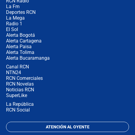
RCN Radio
Posesión de Abelardo De La Espriella
La Fm
en Cali: ¿qué pasará con los
congresistas del Pacto Histórico que
Deportes RCN
no asistirán?
La Mega
Radio 1
El Sol
Alerta Bogotá
Alerta Cartagena
Alerta Paisa
Alerta Tolima
Alerta Bucaramanga
Canal RCN
NTN24
RCN Comerciales
RCN Novelas
Noticias RCN
SuperLike
La República
RCN Social
ATENCIÓN AL OYENTE