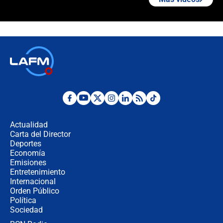
¿La posesión de Abelardo De la
Espriella en Cali inicia la
descentralización en Colombia? Esto
respondió el alcalde Eder
Así será la posesión de Abelardo de
la Espriella este 7 de agosto:
cronograma oficial y detalles clave
Desde dermatitis hasta infecciones:
los riesgos de usar cascos de motos
de aplicaciones de transporte
Actualidad
Carta del Director
¿Cómo comprar dólares desde el
Deportes
celular? Requisitos, pasos y
Economía
recomendaciones
Emisiones
Entretenimiento
Internacional
Las seis de las 6 con Juan Lozano |
Orden Público
jueves 6 de agosto de 2026
Política
Sociedad