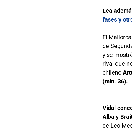
Lea ademá
fases y otr
El Mallorca
de Segunda 
y se mostr
rival que n
chileno
Art
(min. 36).
Vidal cone
Alba y Brai
de Leo Mes