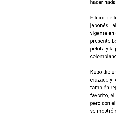
hacer nada
E´lnico de 
japonés Ta
vigente en 
presente be
pelota y la
colombiano
Kubo dio u
cruzado y r
también re
favorito, e
pero con el
se mostró 