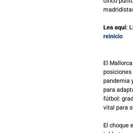
cinco punto
madridistas
Lea aquí:
L
reinicio
El Mallorca
posiciones 
pandemia y
para adapta
fútbol: gra
vital para 
El choque 