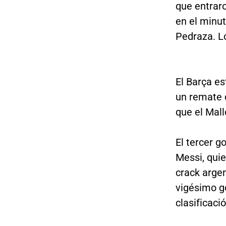
que entrar
en el minut
Pedraza. Lo
El Barça e
un remate d
que el Mall
El tercer g
Messi, quie
crack argen
vigésimo g
clasificac