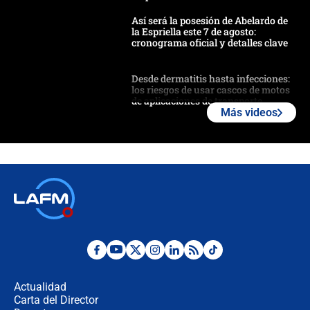
Así será la posesión de Abelardo de
la Espriella este 7 de agosto:
cronograma oficial y detalles clave
Desde dermatitis hasta infecciones:
los riesgos de usar cascos de motos
de aplicaciones de transporte
Más videos
¿Cómo comprar dólares desde el
celular? Requisitos, pasos y
recomendaciones
Las seis de las 6 con Juan Lozano |
jueves 6 de agosto de 2026
Posesión de Abelardo De La Espriella
en Cali: ¿qué pasará con los
congresistas del Pacto Histórico que
Actualidad
no asistirán?
Carta del Director