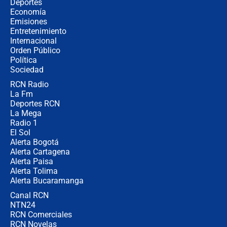
Álvaro Uribe asistirá a la posesión y
Deportes
crece el pulso por la elección del
Economía
contralor
Emisiones
Entretenimiento
Internacional
🔴 EN VIVO | Noticiero La FM con
Orden Público
Juan Lozano - 6 de agosto de 2026
Política
Sociedad
RCN Radio
¿Por qué De la Espriella gobernará
La Fm
desde Barranquilla? Experto explica
la razón
Deportes RCN
La Mega
Radio 1
El Sol
Alerta Bogotá
Alerta Cartagena
Alerta Paisa
Alerta Tolima
Alerta Bucaramanga
Canal RCN
NTN24
RCN Comerciales
RCN Novelas